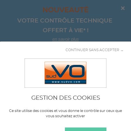
NOUVEAUTÉ
VOTRE CONTRÔLE TECHNIQUE 
À VIE*
!
OFFERT 
en savoir plus
CONTINUER SANS ACCEPTER →
Aller au contenu
4x4
GESTION DES COOKIES
Marque
LANCIA
Ce site utilise des cookies et vous donne le contrôle sur ceux que
vous souhaitez activer
Modèle