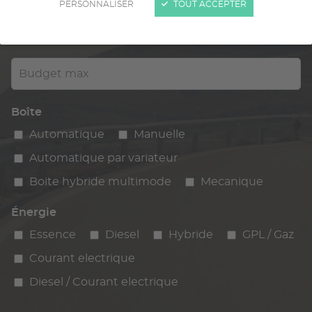
PERSONNALISER
TOUT ACCEPTER
Kilométrage
km max
max
Budget max
Boîte
Automatique
Manuelle
Automatique par variateur
Boite hybride multimode
Mecanique
Énergie
Essence
Diesel
Hybride
GPL / Gaz
Courant electrique
Diesel / Courant electrique