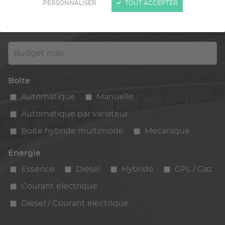
PERSONNALISER
TOUT ACCEPTER
Kilométrage
km max
max
Budget max
Boîte
Automatique
Manuelle
Automatique par variateur
Boite hybride multimode
Mecanique
Énergie
Essence
Diesel
Hybride
GPL / Gaz
Courant electrique
Diesel / Courant electrique