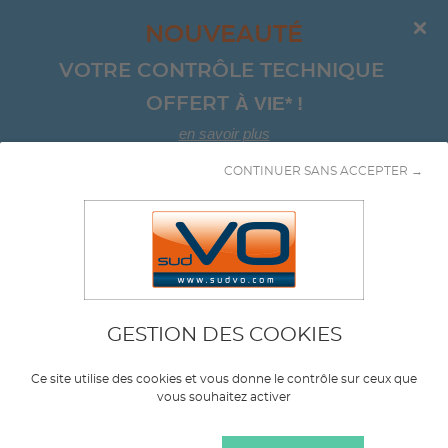
NOUVEAUTÉ
VOTRE CONTRÔLE TECHNIQUE 
À VIE*
!
OFFERT 
en savoir plus
CONTINUER SANS ACCEPTER →
Aller au contenu
4x4
GESTION DES COOKIES
Marque
RENAULT TRUCKS
Ce site utilise des cookies et vous donne le contrôle sur ceux que
vous souhaitez activer
Modèle