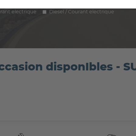
ence
Diesel
Hybride
GPL / Gaz
rant electrique
Diesel / Courant electrique
ccasion disponIbles - 