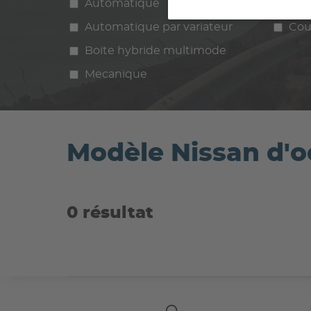
Automatique
Manuelle
Ess
Automatique par variateur
Cou
Boite hybride multimode
Mecanique
Modèle Nissan d'o
0 résultat