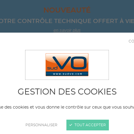
NOUVEAUTÉ
À VIE
OTRE CONTRÔLE TECHNIQUE OFFERT 
en savoir plus
CO
04 67 8
ICULES D'OCCASION
SERVICES
NOS AGE
t compact
NISSAN
GESTION DES COOKIES
Modèle
Kil
lise des cookies et vous donne le contrôle sur ceux que vous souha
ma
PERSONNALISER
TOUT ACCEPTER
e