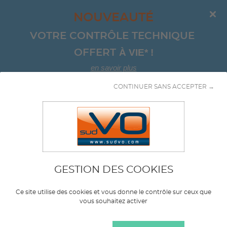
NOUVEAUTÉ
VOTRE CONTRÔLE TECHNIQUE 
À VIE*
!
OFFERT 
en savoir plus
CONTINUER SANS ACCEPTER →
Aller au contenu
Break et SUV
GESTION DES COOKIES
Marque
FORD
Ce site utilise des cookies et vous donne le contrôle sur ceux que
vous souhaitez activer
Modèle