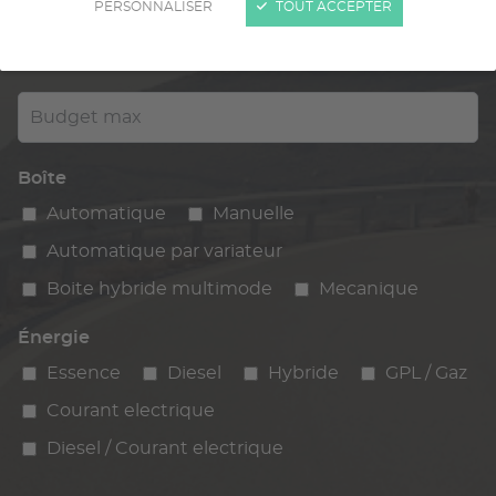
PERSONNALISER
TOUT ACCEPTER
Kilométrage
km max
max
Budget max
Boîte
Automatique
Manuelle
Automatique par variateur
Boite hybride multimode
Mecanique
Énergie
Essence
Diesel
Hybride
GPL / Gaz
Courant electrique
Diesel / Courant electrique