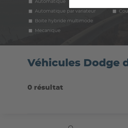
Automatique
Manuelle
Ess
Automatique par variateur
Cou
Boite hybride multimode
Mecanique
Véhicules Dodge 
0 résultat