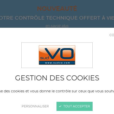
NOUVEAUTÉ
À VIE
OTRE CONTRÔLE TECHNIQUE OFFERT 
en savoir plus
CO
04 67 8
ICULES D'OCCASION
SERVICES
NOS AGE
et coupé
DODGE
GESTION DES COOKIES
Modèle
Kil
lise des cookies et vous donne le contrôle sur ceux que vous souha
ma
PERSONNALISER
TOUT ACCEPTER
e