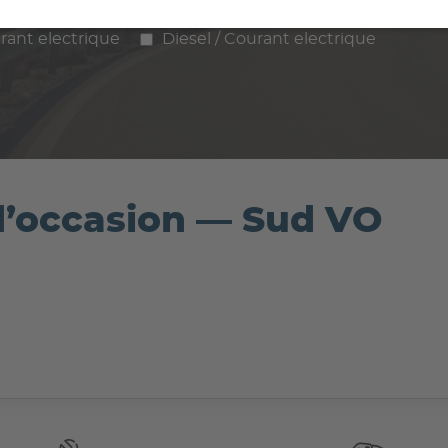
ence
Diesel
Hybride
GPL / Gaz
rant electrique
Diesel / Courant electrique
d’occasion — Sud VO