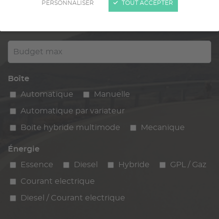
PERSONNALISER
TOUT ACCEPTER
Kilométrage
km max
max
Budget max
Boîte
Automatique
Manuelle
Automatique par variateur
Boite hybride multimode
Mecanique
Énergie
Essence
Diesel
Hybride
GPL / Gaz
Courant electrique
Diesel / Courant electrique