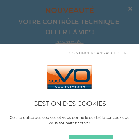
NOUVEAUTÉ
VOTRE CONTRÔLE TECHNIQUE 
À VIE*
!
OFFERT 
en savoir plus
CONTINUER SANS ACCEPTER →
Aller au contenu
Chassis cabine
GESTION DES COOKIES
Marque
CHATENET
Ce site utilise des cookies et vous donne le contrôle sur ceux que
vous souhaitez activer
Modèle