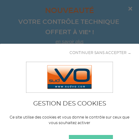
NOUVEAUTÉ
VOTRE CONTRÔLE TECHNIQUE 
À VIE*
!
OFFERT 
en savoir plus
CONTINUER SANS ACCEPTER →
Aller au contenu
Chassis
GESTION DES COOKIES
Marque
BMW
Ce site utilise des cookies et vous donne le contrôle sur ceux que
vous souhaitez activer
Modèle