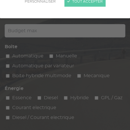
PERSONNALISER
TOUT ACCEPTER
Kilométrage
km max
max
Budget max
Boîte
Automatique
Manuelle
Automatique par variateur
Boite hybride multimode
Mecanique
Énergie
Essence
Diesel
Hybride
GPL / Gaz
Courant electrique
Diesel / Courant electrique