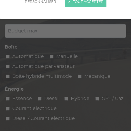
PERSONNALISER
TOUT ACCEPTER
Kilométrage
km max
max
Budget max
Boîte
Automatique
Manuelle
Automatique par variateur
Boite hybride multimode
Mecanique
Énergie
Essence
Diesel
Hybride
GPL / Gaz
Courant electrique
Diesel / Courant electrique