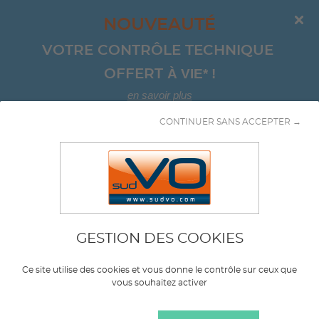
NOUVEAUTÉ
VOTRE CONTRÔLE TECHNIQUE 
À VIE*
!
OFFERT 
en savoir plus
CONTINUER SANS ACCEPTER →
Aller au contenu
Chassis
GESTION DES COOKIES
Marque
HONDA
Ce site utilise des cookies et vous donne le contrôle sur ceux que
vous souhaitez activer
Modèle