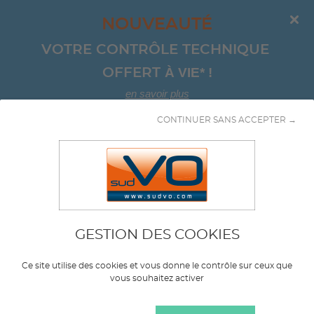
NOUVEAUTÉ
VOTRE CONTRÔLE TECHNIQUE 
À VIE*
!
OFFERT 
en savoir plus
CONTINUER SANS ACCEPTER →
Aller au contenu
Chassis
GESTION DES COOKIES
Marque
MAZDA
Ce site utilise des cookies et vous donne le contrôle sur ceux que
vous souhaitez activer
Modèle