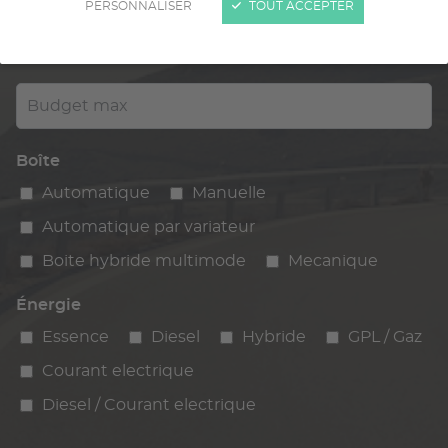
PERSONNALISER
TOUT ACCEPTER
Kilométrage
km max
max
Budget max
Boîte
Automatique
Manuelle
Automatique par variateur
Boite hybride multimode
Mecanique
Énergie
Essence
Diesel
Hybride
GPL / Gaz
Courant electrique
Diesel / Courant electrique