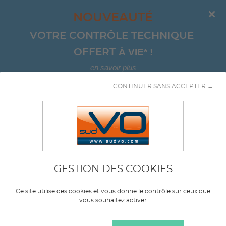
NOUVEAUTÉ
VOTRE CONTRÔLE TECHNIQUE 
À VIE*
!
OFFERT 
en savoir plus
CONTINUER SANS ACCEPTER →
Aller au contenu
Chassis
GESTION DES COOKIES
Marque
PEUGEOT
Ce site utilise des cookies et vous donne le contrôle sur ceux que
vous souhaitez activer
Modèle