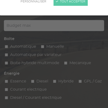
PERSONNALISER
TOUT ACCEPTER
Kilométrage
km max
max
Budget max
Boîte
Automatique
Manuelle
Automatique par variateur
Boite hybride multimode
Mecanique
Énergie
Essence
Diesel
Hybride
GPL / Gaz
Courant electrique
Diesel / Courant electrique