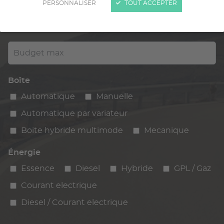
PERSONNALISER
TOUT ACCEPTER
Kilométrage
km max
max
Budget max
Boîte
Automatique
Manuelle
Automatique par variateur
Boite hybride multimode
Mecanique
Énergie
Essence
Diesel
Hybride
GPL / Gaz
Courant electrique
Diesel / Courant electrique