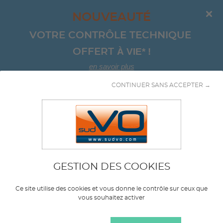
NOUVEAUTÉ
VOTRE CONTRÔLE TECHNIQUE 
À VIE*
!
OFFERT 
en savoir plus
CONTINUER SANS ACCEPTER →
Aller au contenu
CI
GESTION DES COOKIES
Marque
CITROEN
Ce site utilise des cookies et vous donne le contrôle sur ceux que
vous souhaitez activer
Modèle