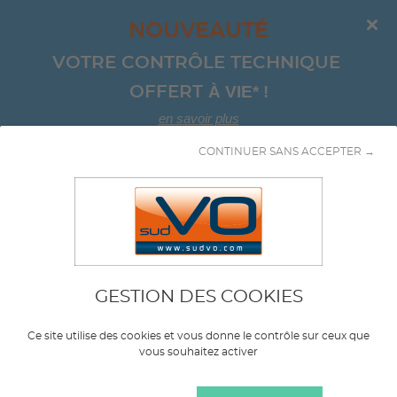
NOUVEAUTÉ
VOTRE CONTRÔLE TECHNIQUE 
À VIE*
!
OFFERT 
en savoir plus
CONTINUER SANS ACCEPTER →
Aller au contenu
citadine
GESTION DES COOKIES
Marque
KIA
Ce site utilise des cookies et vous donne le contrôle sur ceux que
vous souhaitez activer
Modèle