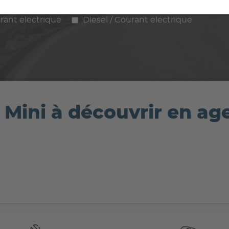
ence
Diesel
Hybride
GPL / Gaz
rant electrique
Diesel / Courant electrique
e Mini à découvrir en a