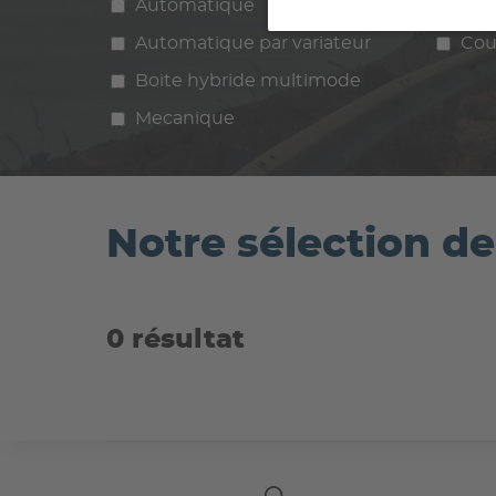
Automatique
Manuelle
Ess
Automatique par variateur
Cou
Boite hybride multimode
Mecanique
Notre sélection d
0 résultat