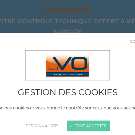
NOUVEAUTÉ
À VIE
OTRE CONTRÔLE TECHNIQUE OFFERT 
en savoir plus
CO
04 67 8
ICULES D'OCCASION
SERVICES
NOS AGE
MINI
GESTION DES COOKIES
Modèle
Kil
lise des cookies et vous donne le contrôle sur ceux que vous souha
ma
PERSONNALISER
TOUT ACCEPTER
e