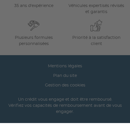
35 ans d'expérience
Véhicules expertisés révisés
et garantis
Plusieurs formules
Priorité à la satisfaction
personnalisées
client
Mentions légales
Plan du site
Gestion des cookies
Un crédit vous engage et doit être remboursé.
Vérifiez vos capacités de remboursement avant de vous
engager.