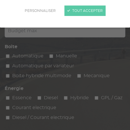
Kilométrage
PERSONNALISER
TOUT ACCEPTER
km max
max
Budget max
Boîte
Automatique
Manuelle
Automatique par variateur
Boite hybride multimode
Mecanique
Énergie
Essence
Diesel
Hybride
GPL / Gaz
Courant electrique
Diesel / Courant electrique