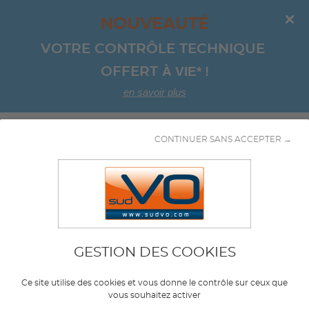
NOUVEAUTÉ
VOTRE CONTRÔLE TECHNIQUE 
À VIE*
!
OFFERT 
en savoir plus
Aller au contenu
CONTINUER SANS ACCEPTER →
Marque
CITROEN
GESTION DES COOKIES
Modèle
Ce site utilise des cookies et vous donne le contrôle sur ceux que
C4 PICASSO
vous souhaitez activer