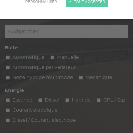
PERSONNALISER
TOUT ACCEPTER
Kilométrage
km max
max
Budget max
Boîte
Automatique
Manuelle
Automatique par variateur
Boite hybride multimode
Mecanique
Énergie
Essence
Diesel
Hybride
GPL / Gaz
Courant electrique
Diesel / Courant electrique