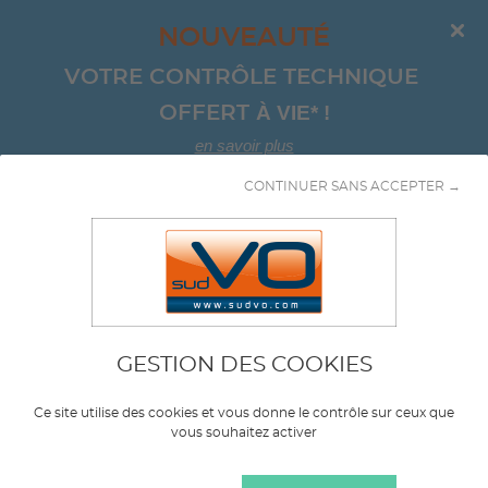
NOUVEAUTÉ
VOTRE CONTRÔLE TECHNIQUE 
À VIE*
!
OFFERT 
en savoir plus
CONTINUER SANS ACCEPTER →
Aller au contenu
GESTION DES COOKIES
Marque
CITROEN
Ce site utilise des cookies et vous donne le contrôle sur ceux que
vous souhaitez activer
Modèle
GRAND C4 PICASSO