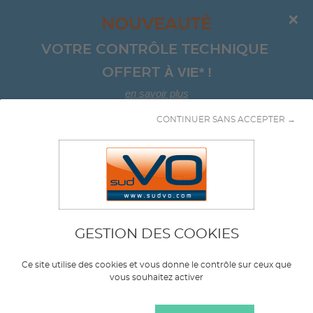
NOUVEAUTÉ
VOTRE CONTRÔLE TECHNIQUE 
À VIE*
!
OFFERT 
en savoir plus
CONTINUER SANS ACCEPTER →
Aller au contenu
GESTION DES COOKIES
Marque
CITROEN
Ce site utilise des cookies et vous donne le contrôle sur ceux que
vous souhaitez activer
Modèle
SPACETOURER