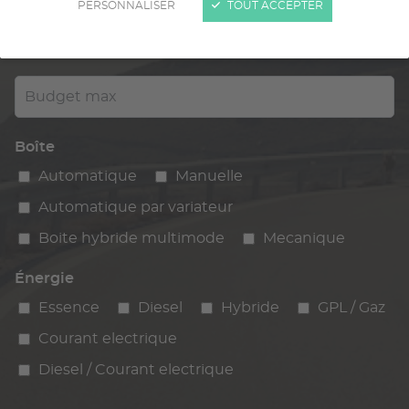
PERSONNALISER
TOUT ACCEPTER
Kilométrage
km max
max
Budget max
Boîte
Automatique
Manuelle
Automatique par variateur
Boite hybride multimode
Mecanique
Énergie
Essence
Diesel
Hybride
GPL / Gaz
Courant electrique
Diesel / Courant electrique