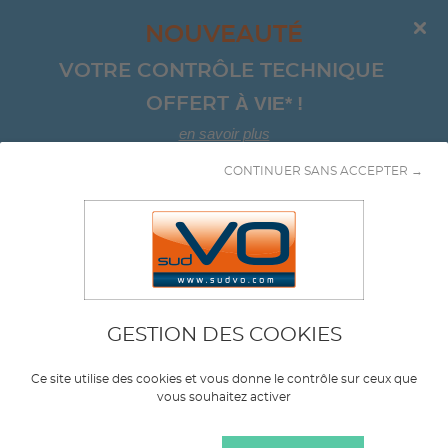
NOUVEAUTÉ
VOTRE CONTRÔLE TECHNIQUE 
À VIE*
!
OFFERT 
en savoir plus
CONTINUER SANS ACCEPTER →
Aller au contenu
Combine
GESTION DES COOKIES
Marque
AUDI
Ce site utilise des cookies et vous donne le contrôle sur ceux que
vous souhaitez activer
Modèle