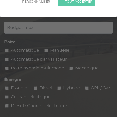
PERSONNALISER
TOUT ACCEPTER
Kilométrage
km max
max
Budget max
Boîte
Automatique
Manuelle
Automatique par variateur
Boite hybride multimode
Mecanique
Énergie
Essence
Diesel
Hybride
GPL / Gaz
Courant electrique
Diesel / Courant electrique