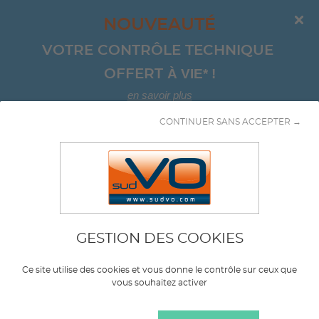
NOUVEAUTÉ
VOTRE CONTRÔLE TECHNIQUE 
À VIE*
!
OFFERT 
en savoir plus
CONTINUER SANS ACCEPTER →
Aller au contenu
Combine
GESTION DES COOKIES
Marque
HYUNDAI
Ce site utilise des cookies et vous donne le contrôle sur ceux que
vous souhaitez activer
Modèle