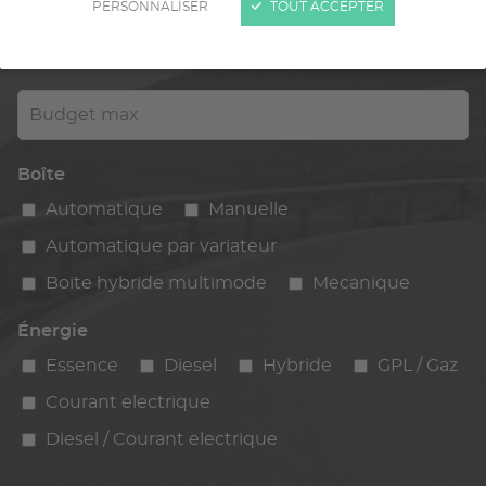
PERSONNALISER
TOUT ACCEPTER
Kilométrage
km max
max
Budget max
Boîte
Automatique
Manuelle
Automatique par variateur
Boite hybride multimode
Mecanique
Énergie
Essence
Diesel
Hybride
GPL / Gaz
Courant electrique
Diesel / Courant electrique