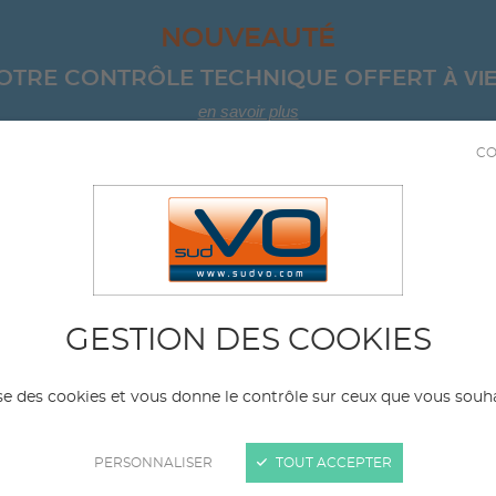
NOUVEAUTÉ
À VIE
OTRE CONTRÔLE TECHNIQUE OFFERT 
en savoir plus
CO
04 67 8
ICULES D'OCCASION
SERVICES
NOS AGE
AUDI
GESTION DES COOKIES
Modèle
Kil
lise des cookies et vous donne le contrôle sur ceux que vous souha
ma
PERSONNALISER
TOUT ACCEPTER
e