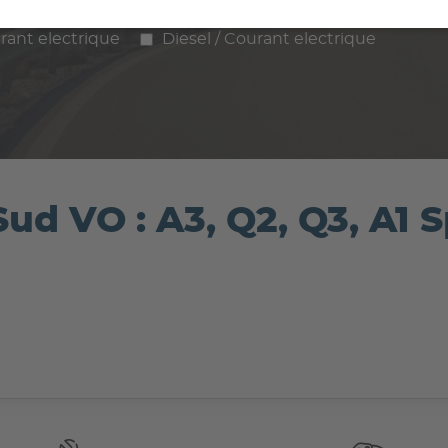
ence
Diesel
Hybride
GPL / Gaz
rant electrique
Diesel / Courant electrique
Sud VO : A3, Q2, Q3, A1