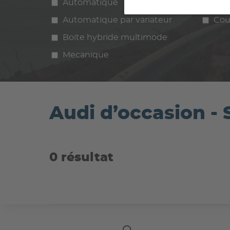
Automatique
Manuelle
Ess
Automatique par variateur
Cou
Boite hybride multimode
Mecanique
Audi d’occasion - 
0 résultat