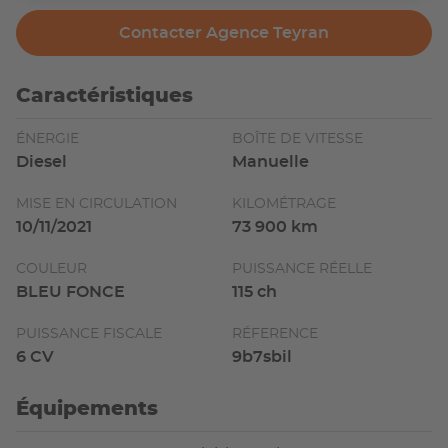
Contacter Agence Teyran
Caractéristiques
ÉNERGIE
BOÎTE DE VITESSE
Diesel
Manuelle
MISE EN CIRCULATION
KILOMÉTRAGE
10/11/2021
73 900 km
COULEUR
PUISSANCE RÉELLE
BLEU FONCE
115 ch
PUISSANCE FISCALE
RÉFERENCE
6 CV
9b7sbil
Équipements