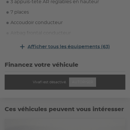
3 appuis-tete AR reglables en hauteur
7 places
Accoudoir conducteur
Airbag frontal conducteur
Airbag frontal passager desactivable
Afficher tous les équipements (63)
Airbags lateraux AV tete-thorax
Financez votre véhicule
Airbags passager deconnectable
Alerte visuelle et sonore du non bouclage des
ceintures AV
Vivafi est désactivé.
AUTORISER
Assistance au freinage d'urgence (AFU)
Baguettes laterales de protection noires
Ces véhicules peuvent vous intéresser
Banquette 2e rangee rabattable avec dossier
fractionnable 1/3 - 2/3