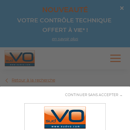
NOUVEAUTÉ
VOTRE CONTRÔLE TECHNIQUE 
À VIE*
!
OFFERT 
en savoir plus
Aller au contenu
Retour à la recherche
CONTINUER SANS ACCEPTER →