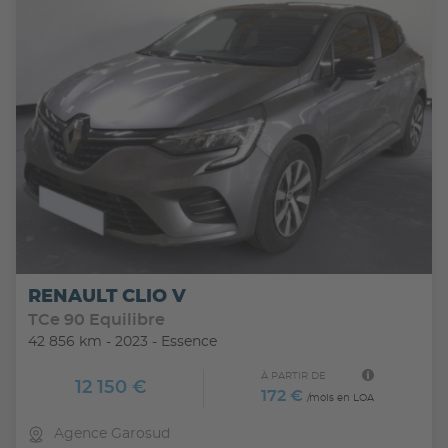
Banquette AR rabattable avec dossier
fractionnable 1/3 - 2/3
Barres de toit longitudinales noires
Boucliers AV et AR ton carosserie
Boucliers ton carosserie
Cache-bagages amovible
Cartographie France
Ceintures de securite AR 3 points
Ceintures de securite AV reglables en hauteur
RENAULT CLIO V
Classe energetique C
TCe 90 Equilibre
42 856 km - 2023 - Essence
Climatisation a reglage manuel
À PARTIR DE
Condamnation centralisee a distance
12 150 €
172 €
/mois en LOA
Condamnation des ouvrants en roulant
Agence Garosud