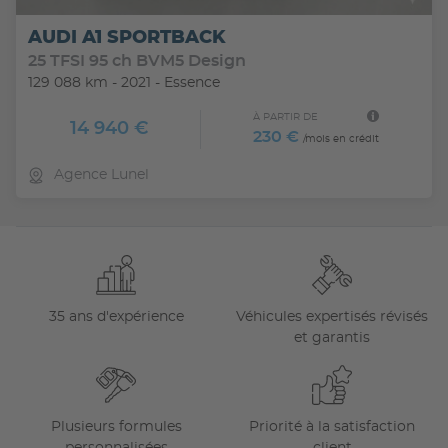
au demarrage en cote
AUDI A1 SPORTBACK
Systeme de fixation isofix aux 3 places laterales
25 TFSI 95 ch BVM5 Design
AR rang 2
129 088 km - 2021 - Essence
Tablette aviation
À PARTIR DE
14 940 €
230 €
Vitres de custodes AR pivotantes
/mois en crédit
Agence Lunel
Volant et pommeau de vitesse soft feel
Volant reglable en hauteur
35 ans d'expérience
Véhicules expertisés révisés
et garantis
Plusieurs formules
Priorité à la satisfaction