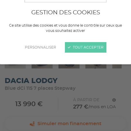
GESTION DES COOKIES
Ce site utilise des cookies et vous donne le contrôle sur ceux que
vous souhaitez activer
PERSONNALISER
TOUT ACCEPTER
DACIA LODGY
Blue dCi 115 7 places Stepway
À PARTIR DE
13 990 €
277 €
/mois en LOA
Simuler mon financement