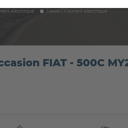
ence
Diesel
Hybride
GPL / Gaz
rant electrique
Diesel / Courant electrique
occasion FIAT - 500C MY