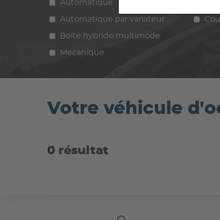
Automatique
Manuelle
Ess
Automatique par variateur
Cou
Boite hybride multimode
Mecanique
Votre véhicule d'
0 résultat