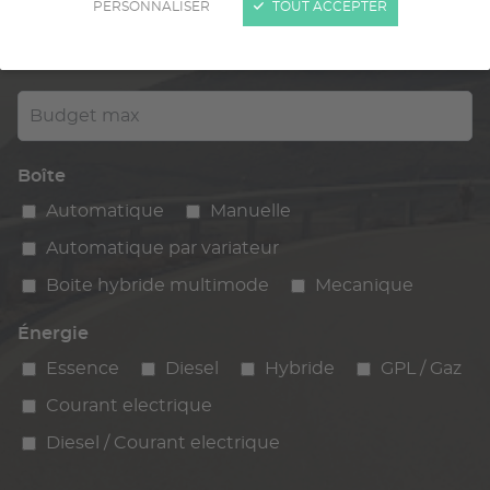
PERSONNALISER
TOUT ACCEPTER
Kilométrage
km max
max
Budget max
Boîte
Automatique
Manuelle
Automatique par variateur
Boite hybride multimode
Mecanique
Énergie
Essence
Diesel
Hybride
GPL / Gaz
Courant electrique
Diesel / Courant electrique