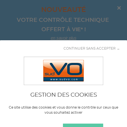
NOUVEAUTÉ
VOTRE CONTRÔLE TECHNIQUE 
À VIE*
!
OFFERT 
en savoir plus
CONTINUER SANS ACCEPTER →
Aller au contenu
GESTION DES COOKIES
Marque
FIAT
Ce site utilise des cookies et vous donne le contrôle sur ceux que
vous souhaitez activer
Modèle
500X MY18