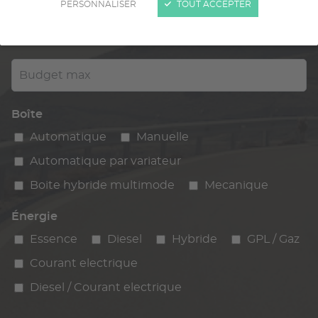
PERSONNALISER
TOUT ACCEPTER
Kilométrage
km max
max
Budget max
Boîte
Automatique
Manuelle
Automatique par variateur
Boite hybride multimode
Mecanique
Énergie
Essence
Diesel
Hybride
GPL / Gaz
Courant electrique
Diesel / Courant electrique