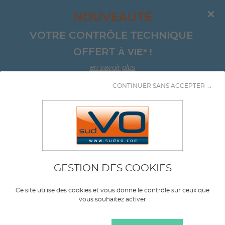
NOUVEAUTÉ
VOTRE CONTRÔLE TECHNIQUE 
À VIE*
!
OFFERT 
en savoir plus
CONTINUER SANS ACCEPTER →
Aller au contenu
GESTION DES COOKIES
Marque
FORD
Ce site utilise des cookies et vous donne le contrôle sur ceux que
vous souhaitez activer
Modèle
MUSTANG CONVERTIBLE