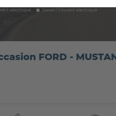
ence
Diesel
Hybride
GPL / Gaz
rant electrique
Diesel / Courant electrique
'occasion FORD - MUST