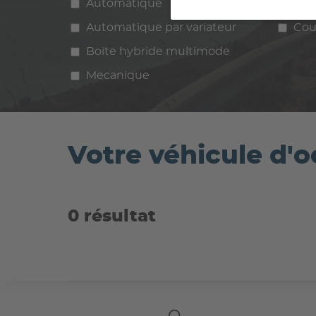
Automatique
Manuelle
Ess
Automatique par variateur
Cou
Boite hybride multimode
Mecanique
Votre véhicule d
0 résultat