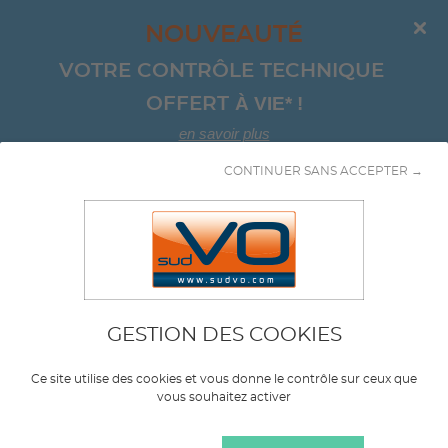
NOUVEAUTÉ
VOTRE CONTRÔLE TECHNIQUE 
À VIE*
!
OFFERT 
en savoir plus
CONTINUER SANS ACCEPTER →
Aller au contenu
Handicape
GESTION DES COOKIES
Marque
VOLKSWAGEN
Ce site utilise des cookies et vous donne le contrôle sur ceux que
vous souhaitez activer
Modèle