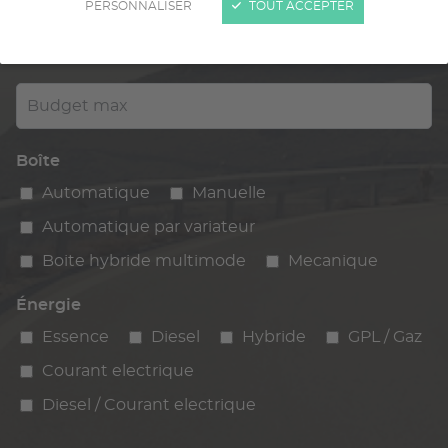
PERSONNALISER
TOUT ACCEPTER
Kilométrage
km max
max
Budget max
Boîte
Automatique
Manuelle
Automatique par variateur
Boite hybride multimode
Mecanique
Énergie
Essence
Diesel
Hybride
GPL / Gaz
Courant electrique
Diesel / Courant electrique