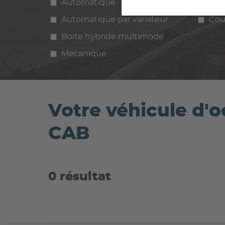
Automatique
Manuelle
Ess
Automatique par variateur
Cou
Boite hybride multimode
Mecanique
Votre véhicule d'
CAB
0 résultat