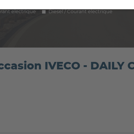
ence
Diesel
Hybride
GPL / Gaz
rant electrique
Diesel / Courant electrique
occasion IVECO - DAILY