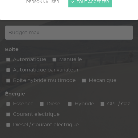
PERSONNALISER
TOUT ACCEPTER
Kilométrage
km max
max
Budget max
Boîte
Automatique
Manuelle
Automatique par variateur
Boite hybride multimode
Mecanique
Énergie
Essence
Diesel
Hybride
GPL / Gaz
Courant electrique
Diesel / Courant electrique