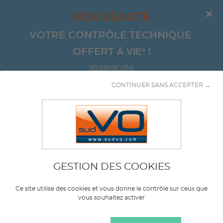
NOUVEAUTÉ
VOTRE CONTRÔLE TECHNIQUE 
À VIE*
!
OFFERT 
en savoir plus
CONTINUER SANS ACCEPTER →
Aller au contenu
GESTION DES COOKIES
Marque
KIA
Ce site utilise des cookies et vous donne le contrôle sur ceux que
vous souhaitez activer
Modèle
CEED