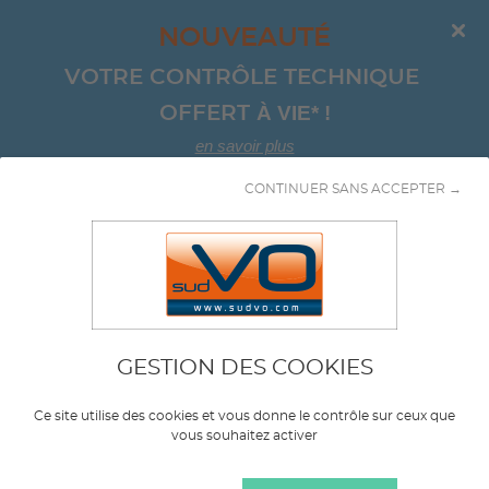
NOUVEAUTÉ
VOTRE CONTRÔLE TECHNIQUE 
À VIE*
!
OFFERT 
en savoir plus
CONTINUER SANS ACCEPTER →
Aller au contenu
GESTION DES COOKIES
Marque
MAZDA
Ce site utilise des cookies et vous donne le contrôle sur ceux que
vous souhaitez activer
Modèle
MX-5 ROADSTER COUPE