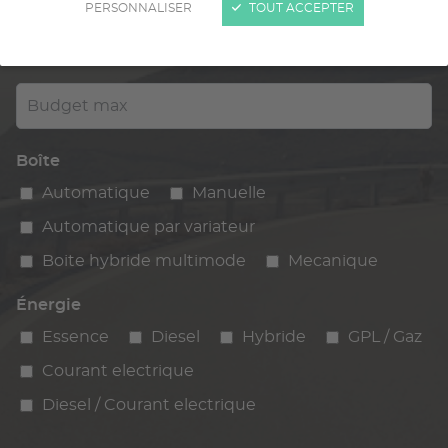
PERSONNALISER
TOUT ACCEPTER
Kilométrage
km max
max
Budget max
Boîte
Automatique
Manuelle
Automatique par variateur
Boite hybride multimode
Mecanique
Énergie
Essence
Diesel
Hybride
GPL / Gaz
Courant electrique
Diesel / Courant electrique