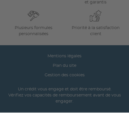
et garantis
Plusieurs formules
Priorité à la satisfaction
personnalisées
client
Mentions légales
Plan du site
Gestion des cookies
Un crédit vous engage et doit être remboursé.
Vérifiez vos capacités de remboursement avant de vous
engager.