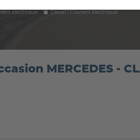
ence
Diesel
Hybride
GPL / Gaz
rant electrique
Diesel / Courant electrique
occasion MERCEDES - C