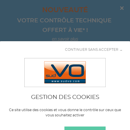
NOUVEAUTÉ
VOTRE CONTRÔLE TECHNIQUE 
À VIE*
!
OFFERT 
en savoir plus
CONTINUER SANS ACCEPTER →
Aller au contenu
Monospace
GESTION DES COOKIES
Marque
JAGUAR
Ce site utilise des cookies et vous donne le contrôle sur ceux que
vous souhaitez activer
Modèle