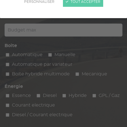
PERSONNALISER
TOUT ACCEPTER
Kilométrage
km max
max
Budget max
Boîte
Automatique
Manuelle
Automatique par variateur
Boite hybride multimode
Mecanique
Énergie
Essence
Diesel
Hybride
GPL / Gaz
Courant electrique
Diesel / Courant electrique