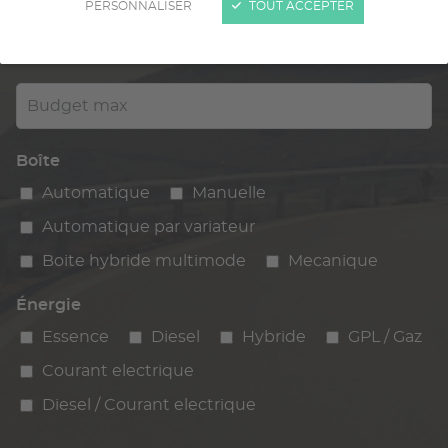
PERSONNALISER
TOUT ACCEPTER
Kilométrage
km max
max
Budget max
Boîte
Automatique
Manuelle
Automatique par variateur
Boite hybride multimode
Mecanique
Énergie
Essence
Diesel
Hybride
GPL / Gaz
Courant electrique
Diesel / Courant electrique