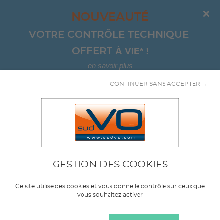
NOUVEAUTÉ
VOTRE CONTRÔLE TECHNIQUE 
À VIE*
!
OFFERT 
en savoir plus
CONTINUER SANS ACCEPTER →
Aller au contenu
Monospace
GESTION DES COOKIES
Marque
JEEP
Ce site utilise des cookies et vous donne le contrôle sur ceux que
vous souhaitez activer
Modèle