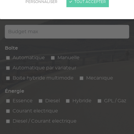
PERSONNALISER
TOUT ACCEPTER
Kilométrage
km max
max
Budget max
Boîte
Automatique
Manuelle
Automatique par variateur
Boite hybride multimode
Mecanique
Énergie
Essence
Diesel
Hybride
GPL / Gaz
Courant electrique
Diesel / Courant electrique