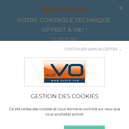
NOUVEAUTÉ
VOTRE CONTRÔLE TECHNIQUE 
À VIE*
!
OFFERT 
en savoir plus
CONTINUER SANS ACCEPTER →
Aller au contenu
Monospace
GESTION DES COOKIES
Marque
SEAT
Ce site utilise des cookies et vous donne le contrôle sur ceux que
vous souhaitez activer
Modèle