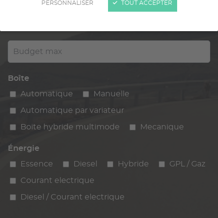
PERSONNALISER
TOUT ACCEPTER
Kilométrage
km max
max
Budget max
Boîte
Automatique
Manuelle
Automatique par variateur
Boite hybride multimode
Mecanique
Énergie
Essence
Diesel
Hybride
GPL / Gaz
Courant electrique
Diesel / Courant electrique