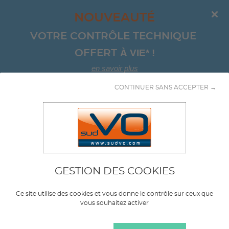
NOUVEAUTÉ
VOTRE CONTRÔLE TECHNIQUE 
À VIE*
!
OFFERT 
en savoir plus
CONTINUER SANS ACCEPTER →
Aller au contenu
GESTION DES COOKIES
Marque
OPEL
Ce site utilise des cookies et vous donne le contrôle sur ceux que
vous souhaitez activer
Modèle
INSIGNIA SPORTS TOURER