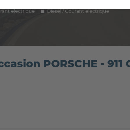
ence
Diesel
Hybride
GPL / Gaz
rant electrique
Diesel / Courant electrique
'occasion PORSCHE - 9