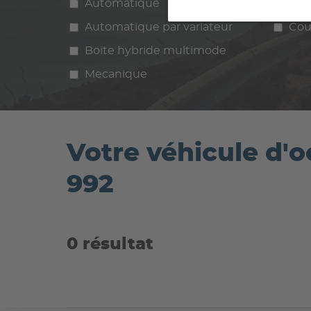
Automatique
Manuelle
Ess
Automatique par variateur
Cou
Boite hybride multimode
Mecanique
Votre véhicule d
992
0 résultat