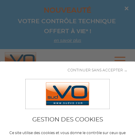
NOUVEAUTÉ
VOTRE CONTRÔLE TECHNIQUE 
À VIE*
!
OFFERT 
en savoir plus
Aller au contenu
CONTINUER SANS ACCEPTER →
Marque
RENAULT
GESTION DES COOKIES
Modèle
ARKANA
Ce site utilise des cookies et vous donne le contrôle sur ceux que