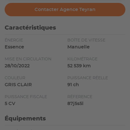
Contacter Agence Teyran
Caractéristiques
ÉNERGIE
BOÎTE DE VITESSE
Essence
Manuelle
MISE EN CIRCULATION
KILOMÉTRAGE
28/10/2022
52 539 km
COULEUR
PUISSANCE RÉELLE
GRIS CLAIR
91 ch
PUISSANCE FISCALE
RÉFERENCE
5 CV
87j5s5l
Équipements