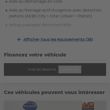
Aide au demarrage en cote
Aide au freinage actif d'urgence avec detection
pietons (AEBS City + Inter Urbain + Pieton)
Airbag passager deconnectable
Airbags frontaux
Afficher tous les équipements (36)
Airbags lateraux AV
Allumage automatique des essuie-glaces
Financez votre véhicule
Ambiance Noir (bandeau planche de bord,
entourage de console centrale et panneaux de
Vivafi est désactivé.
AUTORISER
portes)
Appuie-tetes AR
Assistance au freinage d'urgence (A.F.U.)
Ces véhicules peuvent vous intéresser
Assistant maintien de voie
Classe energetique B