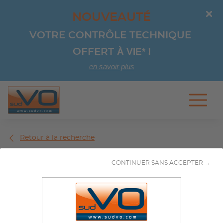
NOUVEAUTÉ
VOTRE CONTRÔLE TECHNIQUE 
À VIE*
!
OFFERT 
en savoir plus
Aller au contenu
Retour à la recherche
CONTINUER SANS ACCEPTER →