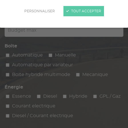
Kilométrage
km max
PERSONNALISER
TOUT ACCEPTER
max
Budget max
Boîte
Automatique
Manuelle
Automatique par variateur
Boite hybride multimode
Mecanique
Énergie
Essence
Diesel
Hybride
GPL / Gaz
Courant electrique
Diesel / Courant electrique