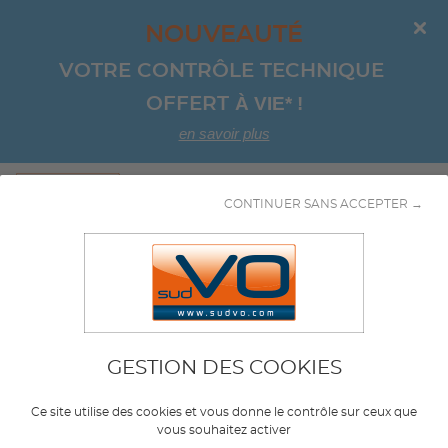
NOUVEAUTÉ
VOTRE CONTRÔLE TECHNIQUE 
À VIE*
!
OFFERT 
en savoir plus
Aller au contenu
CONTINUER SANS ACCEPTER →
Marque
RENAULT
GESTION DES COOKIES
Modèle
Ce site utilise des cookies et vous donne le contrôle sur ceux que
TWINGO E-TECH ELECTRIQUE
vous souhaitez activer