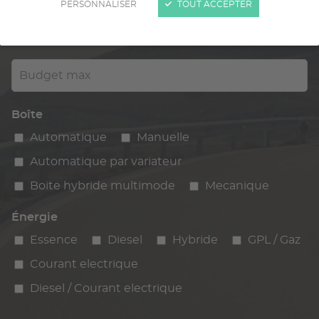
PERSONNALISER
TOUT ACCEPTER
Kilométrage
km max
max
Budget max
Boîte
Automatique
Manuelle
Automatique par variateur
Boite hybride multimode
Mecanique
Énergie
Essence
Diesel
Hybride
GPL / Gaz
Courant electrique
Diesel / Courant electrique