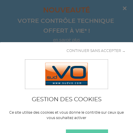
NOUVEAUTÉ
VOTRE CONTRÔLE TECHNIQUE 
À VIE*
!
OFFERT 
en savoir plus
CONTINUER SANS ACCEPTER →
Aller au contenu
GESTION DES COOKIES
Marque
SKODA
Ce site utilise des cookies et vous donne le contrôle sur ceux que
vous souhaitez activer
Modèle
FABIA