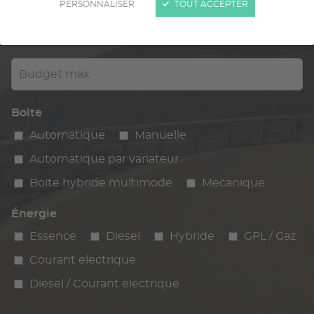
PERSONNALISER
TOUT ACCEPTER
Kilométrage
km max
max
Budget max
Boîte
Automatique
Manuelle
Automatique par variateur
Boite hybride multimode
Mecanique
Énergie
Essence
Diesel
Hybride
GPL / Gaz
Courant electrique
Diesel / Courant electrique