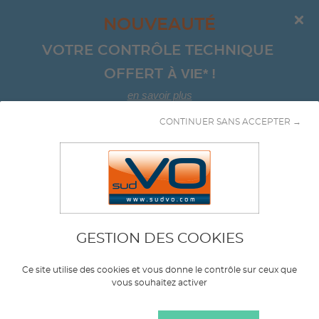
NOUVEAUTÉ
VOTRE CONTRÔLE TECHNIQUE 
À VIE*
!
OFFERT 
en savoir plus
CONTINUER SANS ACCEPTER →
Aller au contenu
GESTION DES COOKIES
Marque
SKODA
Ce site utilise des cookies et vous donne le contrôle sur ceux que
vous souhaitez activer
Modèle
FABIA COMBI