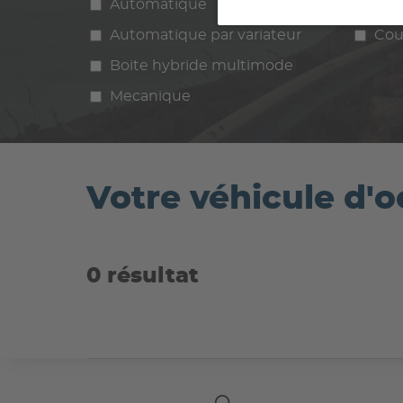
Automatique
Manuelle
Ess
Automatique par variateur
Cou
Boite hybride multimode
Mecanique
Votre véhicule d'
0 résultat