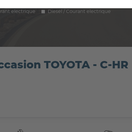
ence
Diesel
Hybride
GPL / Gaz
rant electrique
Diesel / Courant electrique
occasion TOYOTA - C-HR