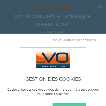
NOUVEAUTÉ
VOTRE CONTRÔLE TECHNIQUE 
À VIE*
!
OFFERT 
en savoir plus
CONTINUER SANS ACCEPTER →
Aller au contenu
GESTION DES COOKIES
Marque
TOYOTA
Ce site utilise des cookies et vous donne le contrôle sur ceux que
vous souhaitez activer
Modèle
PRIUS+