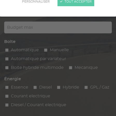
PERSONNALISER
TOUT ACCEPTER
Kilométrage
km max
max
Budget max
Boîte
Automatique
Manuelle
Automatique par variateur
Boite hybride multimode
Mecanique
Énergie
Essence
Diesel
Hybride
GPL / Gaz
Courant electrique
Diesel / Courant electrique