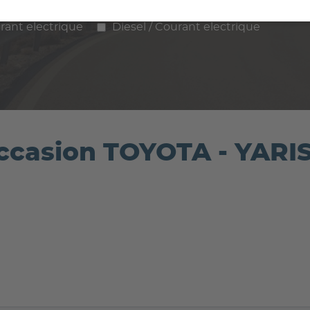
ence
Diesel
Hybride
GPL / Gaz
rant electrique
Diesel / Courant electrique
'occasion TOYOTA - YAR