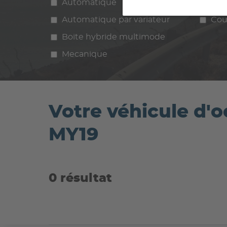
Automatique
Manuelle
Ess
Automatique par variateur
Cou
Boite hybride multimode
Mecanique
Votre véhicule d
MY19
0 résultat