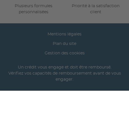
Plusieurs formules
Priorité à la satisfaction
personnalisées
client
Mentions légales
Plan du site
Gestion des cookies
Un crédit vous engage et doit être remboursé.
Vérifiez vos capacités de remboursement avant de vous
engager.