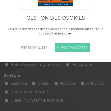
Kilométrage
km max
max
GESTION DES COOKIES
Budget max
Ce site utilise des cookies et vous donne le contrôle sur ceux que
vous souhaitez activer
Boîte
Automatique
Manuelle
PERSONNALISER
TOUT ACCEPTER
Automatique par variateur
Boite hybride multimode
Mecanique
Énergie
Essence
Diesel
Hybride
GPL / Gaz
Courant electrique
Diesel / Courant electrique