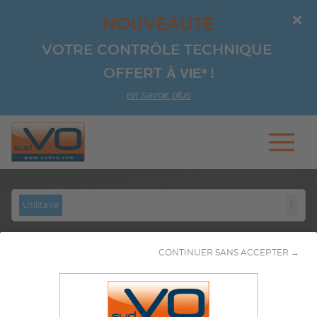
NOUVEAUTÉ
VOTRE CONTRÔLE TECHNIQUE 
À VIE*
!
OFFERT 
en savoir plus
Aller au contenu
Utilitaire
Marque
CONTINUER SANS ACCEPTER →
Modèle