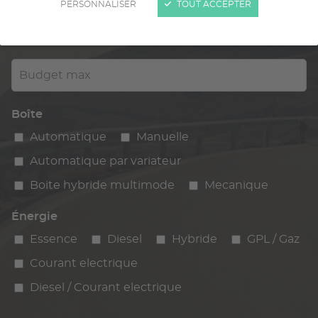
PERSONNALISER
TOUT ACCEPTER
Kilométrage
km max
max
Budget max
Boîte
Automatique
Manuelle
Automatique par variateur
Boite hybride multimode
Mecanique
Énergie
Essence
Diesel
Hybride
GPL / Gaz
Courant electrique
Diesel / Courant electrique