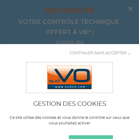
NOUVEAUTÉ
VOTRE CONTRÔLE TECHNIQUE 
À VIE*
!
OFFERT 
en savoir plus
CONTINUER SANS ACCEPTER →
Aller au contenu
GESTION DES COOKIES
Marque
VOLKSWAGEN
Ce site utilise des cookies et vous donne le contrôle sur ceux que
vous souhaitez activer
Modèle
SCIROCCO