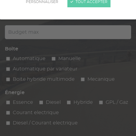
PERSONNALISER
TOUT ACCEPTER
Kilométrage
km max
max
Budget max
Boîte
Automatique
Manuelle
Automatique par variateur
Boite hybride multimode
Mecanique
Énergie
Essence
Diesel
Hybride
GPL / Gaz
Courant electrique
Diesel / Courant electrique