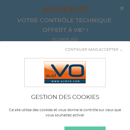
NOUVEAUTÉ
VOTRE CONTRÔLE TECHNIQUE 
À VIE*
!
OFFERT 
en savoir plus
CONTINUER SANS ACCEPTER →
Aller au contenu
GESTION DES COOKIES
Marque
VOLKSWAGEN
Ce site utilise des cookies et vous donne le contrôle sur ceux que
vous souhaitez activer
Modèle
TAIGO